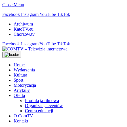
Close Menu
Facebook
Instagram
YouTube
TikTok
Archiwum
KatoTV.eu
Chorzow.tv
Facebook
Instagram
YouTube
TikTok
Home
Wydarzenia
Kultura
Sport
Motoryzacja
Artykuły
Oferta
Produkcja filmowa
Organizacja eventów
Centra edukacji
O ComTV
Kontakt