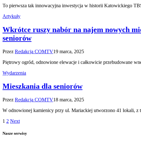
To pierwsza tak innowacyjna inwestycja w historii Katowickiego T
Artykuły
Wkrótce ruszy nabór na najem nowych mies
seniorów
Przez
Redakcja COMTV
19 marca, 2025
Piętrowy ogród, odnowione elewacje i całkowicie przebudowane wnę
Wydarzenia
Mieszkania dla seniorów
Przez
Redakcja COMTV
18 marca, 2025
W odnowionej kamienicy przy ul. Mariackiej utworzono 41 lokali, z t
1
2
Next
Nasze serwisy