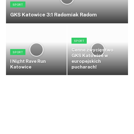
SPORT
GKS Katowice 3:1 Radomiak Radom
SPORT
Cenne zwycięstwo
SPORT
GKS Katowice w
I Night Rave Run
europejskich
Katowice
pucharach!
Więcej sportu
Motoryzacja