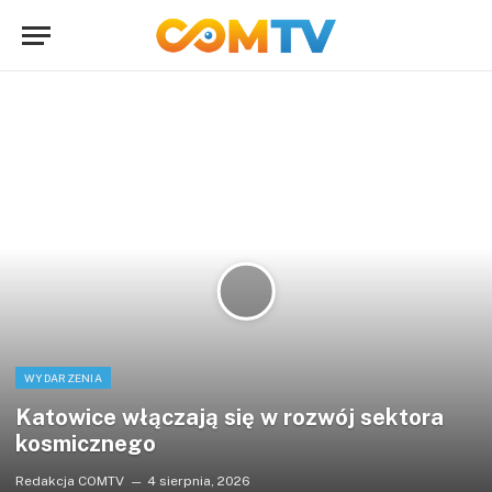
WYDARZENIA
Katowice włączają się w rozwój sektora
kosmicznego
Redakcja COMTV
4 sierpnia, 2026