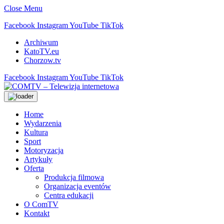
Close Menu
Facebook
Instagram
YouTube
TikTok
Archiwum
KatoTV.eu
Chorzow.tv
Facebook
Instagram
YouTube
TikTok
Home
Wydarzenia
Kultura
Sport
Motoryzacja
Artykuły
Oferta
Produkcja filmowa
Organizacja eventów
Centra edukacji
O ComTV
Kontakt