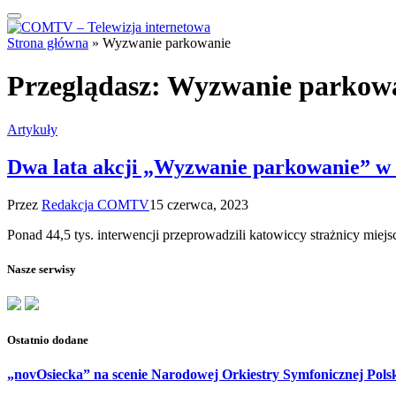
Strona główna
»
Wyzwanie parkowanie
Przeglądasz:
Wyzwanie parkow
Artykuły
Dwa lata akcji „Wyzwanie parkowanie” w
Przez
Redakcja COMTV
15 czerwca, 2023
Ponad 44,5 tys. interwencji przeprowadzili katowiccy strażnicy mi
Nasze serwisy
Ostatnio dodane
„novOsiecka” na scenie Narodowej Orkiestry Symfonicznej Pols