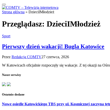
Strona główna
»
DzieciIMłodzież
Przeglądasz:
DzieciIMłodzież
Sport
Pierwszy dzień wakacji! Bugla Katowice
Przez
Redakcja COMTV
27 czerwca, 2026
W Katowicach oficjalnie rozpoczęły się wakacje. Z tej okazji na O
Nasze serwisy
Ostatnio dodane
Nowe osiedle Katowickiego TBS przy ul. Kosmicznej zaczyna tęt