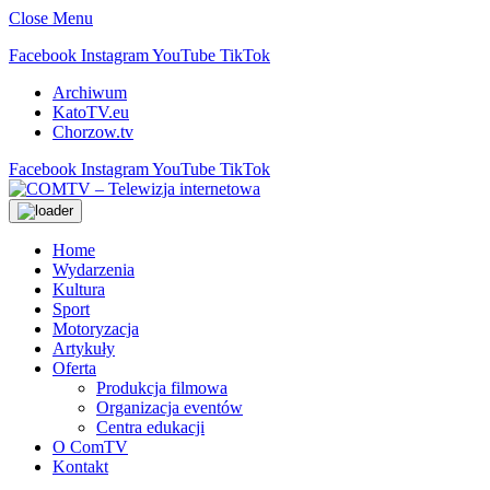
Close Menu
Facebook
Instagram
YouTube
TikTok
Archiwum
KatoTV.eu
Chorzow.tv
Facebook
Instagram
YouTube
TikTok
Home
Wydarzenia
Kultura
Sport
Motoryzacja
Artykuły
Oferta
Produkcja filmowa
Organizacja eventów
Centra edukacji
O ComTV
Kontakt