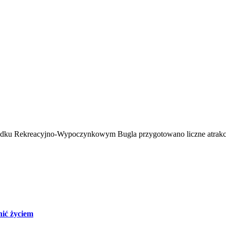
środku Rekreacyjno-Wypoczynkowym Bugla przygotowano liczne atrakcj
nić życiem