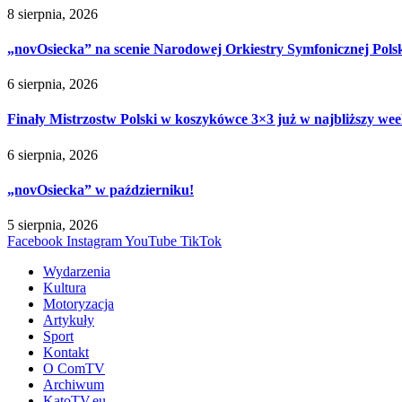
8 sierpnia, 2026
„novOsiecka” na scenie Narodowej Orkiestry Symfonicznej Pols
6 sierpnia, 2026
Finały Mistrzostw Polski w koszykówce 3×3 już w najbliższy w
6 sierpnia, 2026
„novOsiecka” w październiku!
5 sierpnia, 2026
Facebook
Instagram
YouTube
TikTok
Wydarzenia
Kultura
Motoryzacja
Artykuły
Sport
Kontakt
O ComTV
Archiwum
KatoTV.eu