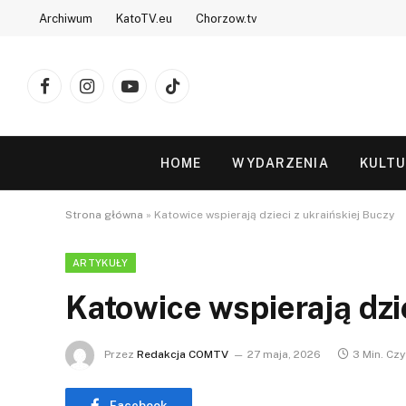
Archiwum
KatoTV.eu
Chorzow.tv
Facebook
Instagram
YouTube
TikTok
HOME
WYDARZENIA
KULT
Strona główna
»
Katowice wspierają dzieci z ukraińskiej Buczy
ARTYKUŁY
Katowice wspierają dzi
Przez
Redakcja COMTV
27 maja, 2026
3 Min. Czy
Facebook