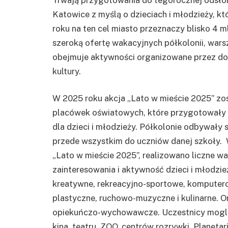
Katowice z myślą o dzieciach i młodzieży, kt
roku na ten cel miasto przeznaczy blisko 4 
szeroką ofertę wakacyjnych półkolonii, warsz
obejmuje aktywności organizowane przez domy 
kultury.
W 2025 roku akcja „Lato w mieście 2025” zo
placówek oświatowych, które przygotowały 
dla dzieci i młodzieży. Półkolonie odbywały s
przede wszystkim do uczniów danej szkoły.
„Lato w mieście 2025”, realizowano liczne wa
zainteresowania i aktywność dzieci i młodzież
kreatywne, rekreacyjno-sportowe, komputerow
plastyczne, ruchowo-muzyczne i kulinarne. O
opiekuńczo-wychowawcze. Uczestnicy mogli 
kina, teatru, ZOO, centrów rozrywki, Planeta