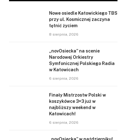
Nowe osiedle Katowickiego TBS
przy ul. Kosmicznej zaczyna
tętnić życiem
8 sierpnia, 2026
„novOsiecka” na scenie
Narodowej Orkiestry
Symfonicznej Polskiego Radia
w Katowicach
6 sierpnia, 2026
Finały Mistrzostw Polski w
koszykówce 3×3 już w
najbliższy weekend w
Katowicach!
6 sierpnia, 2026
„novOsiecka” w październiku!