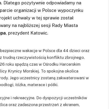
a. Dlatego pozytywnie odpowiadamy na
sparcie organizacji w Polsce wypoczynku
rojekt uchwały w tej sprawie został
any na najbliższej sesji Rady Miasta
upa
, prezydent Katowic.
 bezpieczne wakacje w Polsce dla 44 dzieci oraz
z trudną rzeczywistością konfliktu zbrojnego.
2026 roku spędzą czas w Ośrodku Harcerskim
cy Krynicy Morskiej. To spokojna okolica
rody. Jego uczestnicy zostaną zakwaterowani w
dłogi, łóżka, materace i półki.
yjne i rekreacyjne. Do dyspozycji uczestników
tlica oraz zadaszona przestrzeń z ekranem,