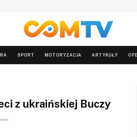
URA
SPORT
MOTORYZACJA
ARTYKUŁY
OF
eci z ukraińskiej Buczy
tania