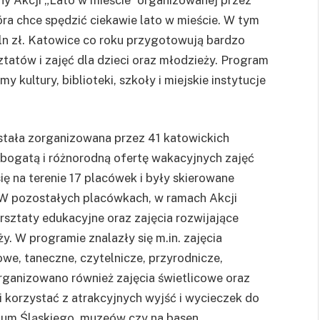
óra chce spędzić ciekawie lato w mieście. W tym
mln zł. Katowice co roku przygotowują bardzo
tatów i zajęć dla dzieci oraz młodzieży. Program
kultury, biblioteki, szkoły i miejskie instytucje
stała zorganizowana przez 41 katowickich
bogatą i różnorodną ofertę wakacyjnych zajęć
ię na terenie 17 placówek i były skierowane
 W pozostałych placówkach, w ramach Akcji
rsztaty edukacyjne oraz zajęcia rozwijające
y. W programie znalazły się m.in. zajęcia
e, taneczne, czytelnicze, przyrodnicze,
rganizowano również zajęcia świetlicowe oraz
korzystać z atrakcyjnych wyjść i wycieczek do
rium Śląskiego, muzeów czy na basen.