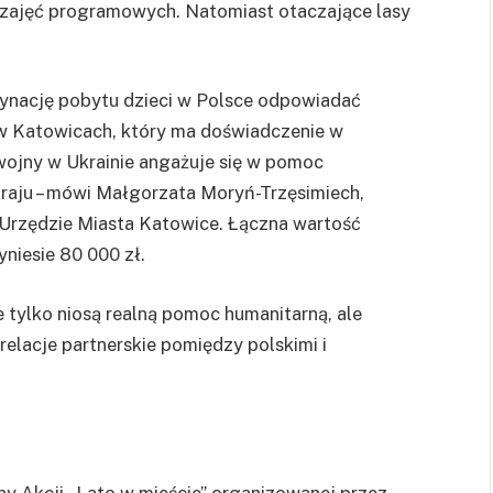
ji zajęć programowych. Natomiast otaczające lasy
dynację pobytu dzieci w Polsce odpowiadać
w Katowicach, który ma doświadczenie w
 wojny w Ukrainie angażuje się w pomoc
raju – mówi Małgorzata Moryń-Trzęsimiech,
 Urzędzie Miasta Katowice. Łączna wartość
niesie 80 000 zł.
 tylko niosą realną pomoc humanitarną, ale
elacje partnerskie pomiędzy polskimi i
y Akcji „Lato w mieście” organizowanej przez