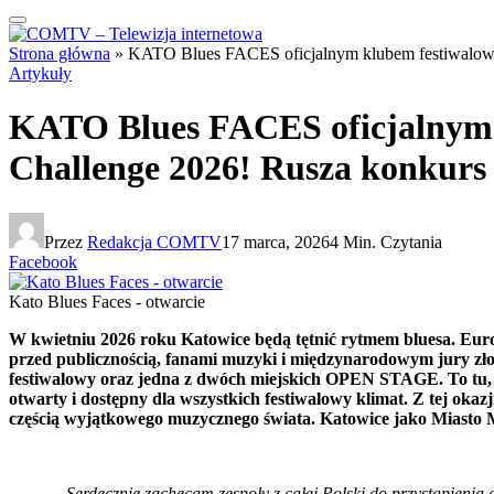
Strona główna
»
KATO Blues FACES oficjalnym klubem festiwalow
Artykuły
KATO Blues FACES oficjalnym
Challenge 2026! Rusza konkurs 
Przez
Redakcja COMTV
17 marca, 2026
4 Min. Czytania
Facebook
Kato Blues Faces - otwarcie
W kwietniu 2026 roku Katowice będą tętnić rytmem bluesa. Euro
przed publicznością, fanami muzyki i międzynarodowym jury zł
festiwalowy oraz jedna z dwóch miejskich OPEN STAGE. To tu, w 
otwarty i dostępny dla wszystkich festiwalowy klimat. Z tej oka
częścią wyjątkowego muzycznego świata. Katowice jako Miasto 
– Serdecznie zachęcam zespoły z całej Polski do przystąpienia