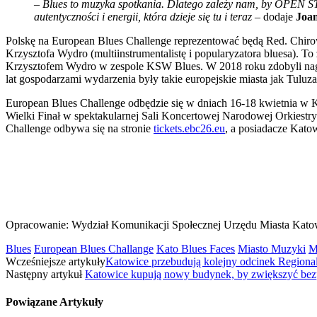
–
Blues to muzyka spotkania. Dlatego zależy nam, by OPEN STA
autentyczności i energii, która dzieje się tu i teraz
– dodaje
Joa
Polskę na European Blues Challenge reprezentować będą Red. Chirows
Krzysztofa Wydro (multiinstrumentalistę i popularyzatora bluesa). T
Krzysztofem Wydro w zespole KSW Blues. W 2018 roku zdobyli nagro
lat gospodarzami wydarzenia były takie europejskie miasta jak Tulu
European Blues Challenge odbędzie się w dniach 16-18 kwietnia w K
Wielki Finał w spektakularnej Sali Koncertowej Narodowej Orkiestry
Challenge odbywa się na stronie
tickets.ebc26.eu
, a posiadacze Kato
Opracowanie: Wydział Komunikacji Społecznej Urzędu Miasta Kato
Blues
European Blues Challange
Kato Blues Faces
Miasto Muzyki
M
Wcześniejsze artykuły
Katowice przebudują kolejny odcinek Regiona
Następny artykuł
Katowice kupują nowy budynek, by zwiększyć bezp
Powiązane
Artykuły