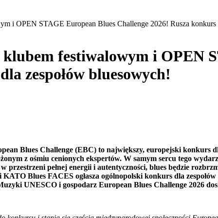
ym i OPEN STAGE European Blues Challenge 2026! Rusza konkurs 
 klubem festiwalowym i OPEN 
dla zespołów bluesowych!
pean Blues Challenge (EBC) to największy, europejski konkurs dl
ożonym z ośmiu cenionych ekspertów. W samym sercu tego wydarz
przestrzeni pełnej energii i autentyczności, blues będzie rozbrz
zji KATO Blues FACES ogłasza ogólnopolski konkurs dla zespołów b
Muzyki UNESCO i gospodarz European Blues Challenge 2026 dosko
 do konkursu i stania się częścią międzynarodowej społeczności Europ