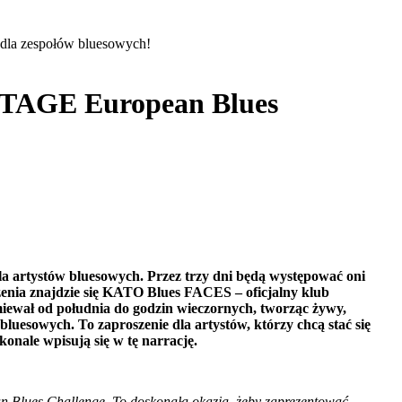
dla zespołów bluesowych!
STAGE European Blues
a artystów bluesowych. Przez trzy dni będą występować oni
enia znajdzie się KATO Blues FACES – oficjalny klub
miewał od południa do godzin wieczornych, tworząc żywy,
luesowych. To zaproszenie dla artystów, którzy chcą stać się
nale wpisują się w tę narrację.
ean Blues Challenge. To doskonała okazja, żeby zaprezentować