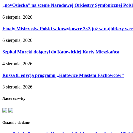
„novOsiecka” na scenie Narodowej Orkiestry Symfonicznej Pols
6 sierpnia, 2026
Finały Mistrzostw Polski w koszykówce 3×3 już w najbliższy w
6 sierpnia, 2026
Szpital Murcki dołączył do Katowickiej Karty Mieszkańca
4 sierpnia, 2026
Rusza 8. edycja programu „Katowice Miastem Fachowców”
3 sierpnia, 2026
Nasze serwisy
Ostatnio dodane