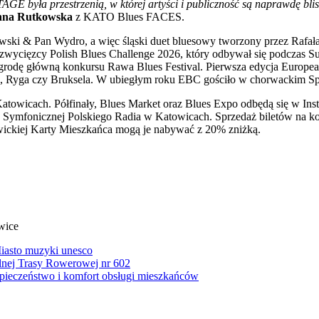
GE była przestrzenią, w której artyści i publiczność są naprawdę bli
nna Rutkowska
z KATO Blues FACES.
ki & Pan Wydro, a więc śląski duet bluesowy tworzony przez Rafała C
o zwycięzcy Polish Blues Challenge 2026, który odbywał się podczas Su
dę główną konkursu Rawa Blues Festival. Pierwsza edycja European B
za, Ryga czy Bruksela. W ubiegłym roku EBC gościło w chorwackim Spl
atowicach. Półfinały, Blues Market oraz Blues Expo odbędą się w In
 Symfonicznej Polskiego Radia w Katowicach. Sprzedaż biletów na kon
wickiej Karty Mieszkańca mogą je nabywać z 20% zniżką.
wice
iasto muzyki unesco
lnej Trasy Rowerowej nr 602
ieczeństwo i komfort obsługi mieszkańców