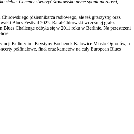
sko siebie. Chcemy stworzyć środowisko pełne spontaniczności,
hirowskiego (dziennikarza radiowego, ale też gitarzystę) oraz
wałki Blues Festival 2025. Rafał Chirowski wcześniej grał z
lues Challenge odbyła się w 2011 roku w Berlinie. Na przestrzeni
icie.
stytucji Kultury im. Krystyny Bochenek Katowice Miasto Ogrodów, a
certy półfinałowe, finał oraz karnetów na cały European Blues