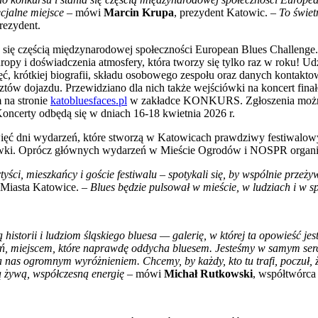
cjalne miejsce
– mówi
Marcin Krupa
, prezydent Katowic.
– To świet
rezydent.
 się częścią międzynarodowej społeczności European Blues Challenge.
ropy i doświadczenia atmosfery, która tworzy się tylko raz w roku! 
jęć, krótkiej biografii, składu osobowego zespołu oraz danych kontakt
ztów dojazdu. Przewidziano dla nich także wejściówki na koncert fina
 na stronie
katobluesfaces.pl
w zakładce KONKURS. Zgłoszenia można n
oncerty odbędą się w dniach 16-18 kwietnia 2026 r.
dni wydarzeń, które stworzą w Katowicach prawdziwy festiwalowy k
cówki. Oprócz głównych wydarzeń w Mieście Ogrodów i NOSPR organiza
yści, mieszkańcy i goście festiwalu – spotykali się, by wspólnie przeży
 Miasta Katowice. –
Blues będzie pulsował w mieście, w ludziach i w s
storii i ludziom śląskiego bluesa — galerię, w której ta opowieść j
ań, miejscem, które naprawdę oddycha bluesem. Jesteśmy w samym serc
 nas ogromnym wyróżnieniem. Chcemy, by każdy, kto tu trafi, poczuł, że
ą żywą, współczesną energię
– mówi
Michał Rutkowski
, współtwórc