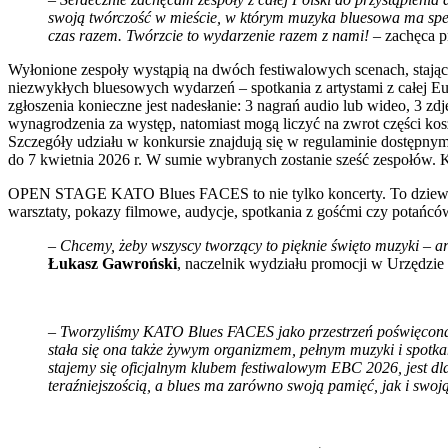
swoją twórczość w mieście, w którym muzyka bluesowa ma spe
czas razem. Twórzcie to wydarzenie razem z nami!
– zachęca p
Wyłonione zespoły wystąpią na dwóch festiwalowych scenach, stając
niezwykłych bluesowych wydarzeń – spotkania z artystami z całej Eu
zgłoszenia konieczne jest nadesłanie: 3 nagrań audio lub wideo, 3 zd
wynagrodzenia za występ, natomiast mogą liczyć na zwrot części kos
Szczegóły udziału w konkursie znajdują się w regulaminie dostępnym
do 7 kwietnia 2026 r. W sumie wybranych zostanie sześć zespołów. K
OPEN STAGE KATO Blues FACES to nie tylko koncerty. To dziewięć 
warsztaty, pokazy filmowe, audycje, spotkania z gośćmi czy potań
– Chcemy, żeby wszyscy tworzący to pięknie święto muzyki – art
Łukasz Gawroński
, naczelnik wydziału promocji w Urzędzie
–
Tworzyliśmy KATO Blues FACES jako przestrzeń poświęconą hi
stała się ona także żywym organizmem, pełnym muzyki i spotk
stajemy się oficjalnym klubem festiwalowym EBC 2026, jest dla
teraźniejszością, a blues ma zarówno swoją pamięć, jak i swoj