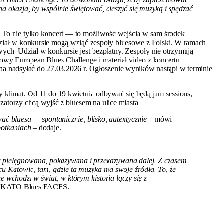
na okazja, by wspólnie świętować, cieszyć się muzyką i spędzać
 To nie tylko koncert — to możliwość wejścia w sam środek
Udział w konkursie mogą wziąć zespoły bluesowe z Polski. W ramach
owych. Udział w konkursie jest bezpłatny. Zespoły nie otrzymują
łowy European Blues Challenge i materiał video z koncertu.
adsyłać do 27.03.2026 r. Ogłoszenie wyników nastąpi w terminie
limat. Od 11 do 19 kwietnia odbywać się będą jam sessions,
torzy chcą wyjść z bluesem na ulice miasta.
wać bluesa — spontanicznie, blisko, autentycznie
– mówi
potkaniach
– dodaje.
est pielęgnowana, pokazywana i przekazywana dalej. Z czasem
u Katowic, tam, gdzie ta muzyka ma swoje źródła. To, że
 wchodzi w świat, w którym historia łączy się z
a KATO Blues FACES.