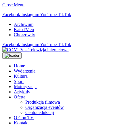
Close Menu
Facebook
Instagram
YouTube
TikTok
Archiwum
KatoTV.eu
Chorzow.tv
Facebook
Instagram
YouTube
TikTok
Home
Wydarzenia
Kultura
Sport
Motoryzacja
Artykuły
Oferta
Produkcja filmowa
Organizacja eventów
Centra edukacji
O ComTV
Kontakt