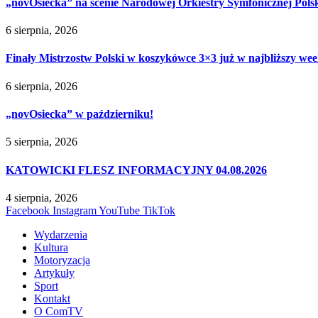
„novOsiecka” na scenie Narodowej Orkiestry Symfonicznej Pols
6 sierpnia, 2026
Finały Mistrzostw Polski w koszykówce 3×3 już w najbliższy w
6 sierpnia, 2026
„novOsiecka” w październiku!
5 sierpnia, 2026
KATOWICKI FLESZ INFORMACYJNY 04.08.2026
4 sierpnia, 2026
Facebook
Instagram
YouTube
TikTok
Wydarzenia
Kultura
Motoryzacja
Artykuły
Sport
Kontakt
O ComTV