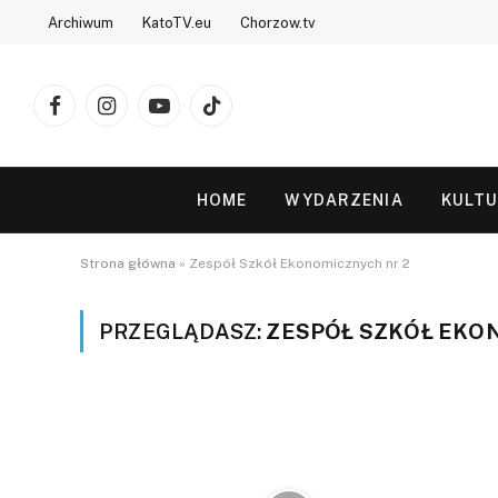
Archiwum
KatoTV.eu
Chorzow.tv
Facebook
Instagram
YouTube
TikTok
HOME
WYDARZENIA
KULT
Strona główna
»
Zespół Szkół Ekonomicznych nr 2
PRZEGLĄDASZ:
ZESPÓŁ SZKÓŁ EKO