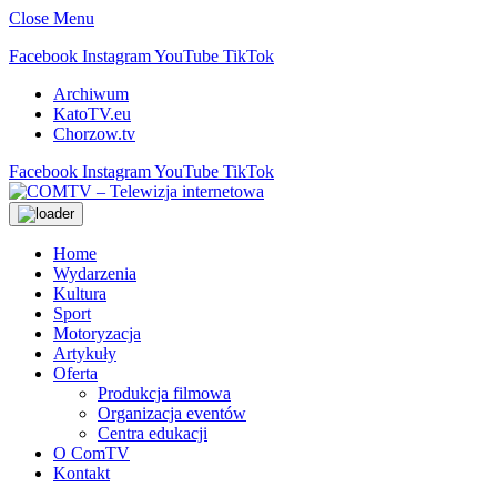
Close Menu
Facebook
Instagram
YouTube
TikTok
Archiwum
KatoTV.eu
Chorzow.tv
Facebook
Instagram
YouTube
TikTok
Home
Wydarzenia
Kultura
Sport
Motoryzacja
Artykuły
Oferta
Produkcja filmowa
Organizacja eventów
Centra edukacji
O ComTV
Kontakt