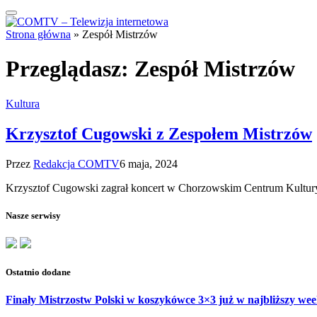
Strona główna
»
Zespół Mistrzów
Przeglądasz:
Zespół Mistrzów
Kultura
Krzysztof Cugowski z Zespołem Mistrzów
Przez
Redakcja COMTV
6 maja, 2024
Krzysztof Cugowski zagrał koncert w Chorzowskim Centrum Kultury
Nasze serwisy
Ostatnio dodane
Finały Mistrzostw Polski w koszykówce 3×3 już w najbliższy w