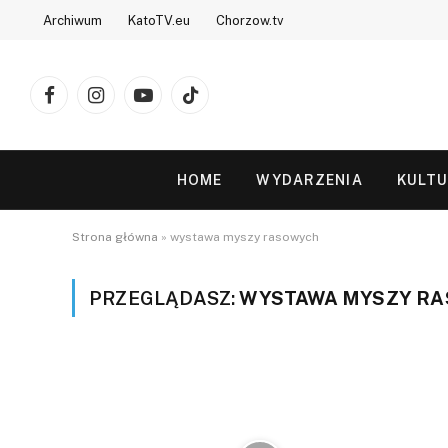
Archiwum
KatoTV.eu
Chorzow.tv
Facebook
Instagram
YouTube
TikTok
HOME
WYDARZENIA
KULT
Strona główna
»
wystawa myszy rasowych
PRZEGLĄDASZ:
WYSTAWA MYSZY R