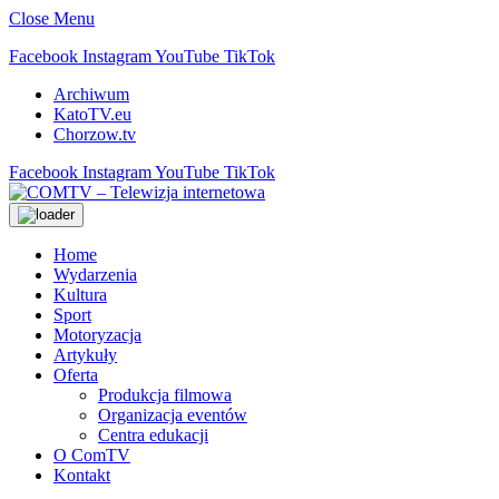
Close Menu
Facebook
Instagram
YouTube
TikTok
Archiwum
KatoTV.eu
Chorzow.tv
Facebook
Instagram
YouTube
TikTok
Home
Wydarzenia
Kultura
Sport
Motoryzacja
Artykuły
Oferta
Produkcja filmowa
Organizacja eventów
Centra edukacji
O ComTV
Kontakt