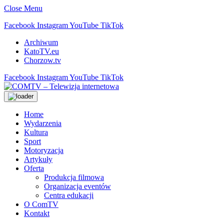
Close Menu
Facebook
Instagram
YouTube
TikTok
Archiwum
KatoTV.eu
Chorzow.tv
Facebook
Instagram
YouTube
TikTok
Home
Wydarzenia
Kultura
Sport
Motoryzacja
Artykuły
Oferta
Produkcja filmowa
Organizacja eventów
Centra edukacji
O ComTV
Kontakt