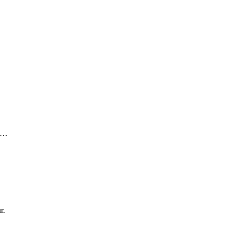
IV…
r.