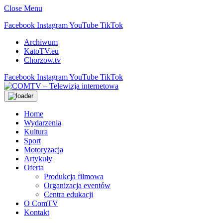
Close Menu
Facebook
Instagram
YouTube
TikTok
Archiwum
KatoTV.eu
Chorzow.tv
Facebook
Instagram
YouTube
TikTok
Home
Wydarzenia
Kultura
Sport
Motoryzacja
Artykuły
Oferta
Produkcja filmowa
Organizacja eventów
Centra edukacji
O ComTV
Kontakt