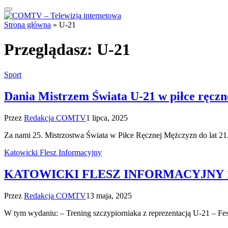
Strona główna
»
U-21
Przeglądasz:
U-21
Sport
Dania Mistrzem Świata U-21 w piłce ręczn
Przez
Redakcja COMTV
1 lipca, 2025
Za nami 25. Mistrzostwa Świata w Piłce Ręcznej Mężczyzn do lat 21
Katowicki Flesz Informacyjny
KATOWICKI FLESZ INFORMACYJNY 13
Przez
Redakcja COMTV
13 maja, 2025
W tym wydaniu: – Trening szczypiorniaka z reprezentacją U-21 – Fe