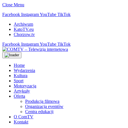
Close Menu
Facebook
Instagram
YouTube
TikTok
Archiwum
KatoTV.eu
Chorzow.tv
Facebook
Instagram
YouTube
TikTok
Home
Wydarzenia
Kultura
Sport
Motoryzacja
Artykuły
Oferta
Produkcja filmowa
Organizacja eventów
Centra edukacji
O ComTV
Kontakt