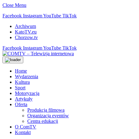
Close Menu
Facebook
Instagram
YouTube
TikTok
Archiwum
KatoTV.eu
Chorzow.tv
Facebook
Instagram
YouTube
TikTok
Home
Wydarzenia
Kultura
Sport
Motoryzacja
Artykuły
Oferta
Produkcja filmowa
Organizacja eventów
Centra edukacji
O ComTV
Kontakt