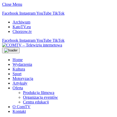
Close Menu
Facebook
Instagram
YouTube
TikTok
Archiwum
KatoTV.eu
Chorzow.tv
Facebook
Instagram
YouTube
TikTok
Home
Wydarzenia
Kultura
Sport
Motoryzacja
Artykuły
Oferta
Produkcja filmowa
Organizacja eventów
Centra edukacji
O ComTV
Kontakt