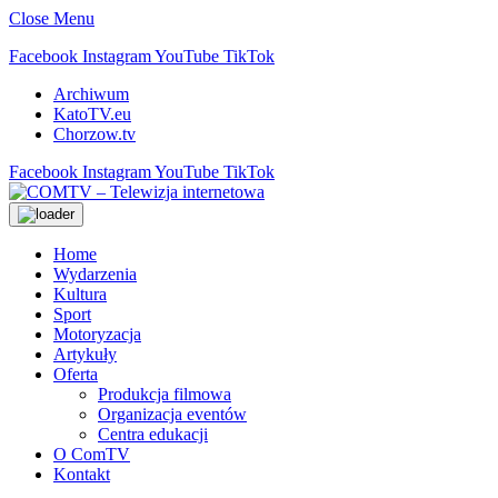
Close Menu
Facebook
Instagram
YouTube
TikTok
Archiwum
KatoTV.eu
Chorzow.tv
Facebook
Instagram
YouTube
TikTok
Home
Wydarzenia
Kultura
Sport
Motoryzacja
Artykuły
Oferta
Produkcja filmowa
Organizacja eventów
Centra edukacji
O ComTV
Kontakt