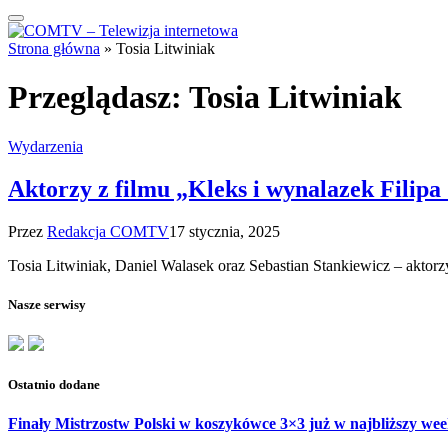
Strona główna
»
Tosia Litwiniak
Przeglądasz:
Tosia Litwiniak
Wydarzenia
Aktorzy z filmu „Kleks i wynalazek Filip
Przez
Redakcja COMTV
17 stycznia, 2025
Tosia Litwiniak, Daniel Walasek oraz Sebastian Stankiewicz – aktorz
Nasze serwisy
Ostatnio dodane
Finały Mistrzostw Polski w koszykówce 3×3 już w najbliższy w