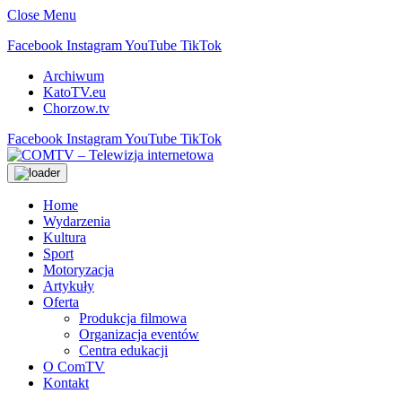
Close Menu
Facebook
Instagram
YouTube
TikTok
Archiwum
KatoTV.eu
Chorzow.tv
Facebook
Instagram
YouTube
TikTok
Home
Wydarzenia
Kultura
Sport
Motoryzacja
Artykuły
Oferta
Produkcja filmowa
Organizacja eventów
Centra edukacji
O ComTV
Kontakt