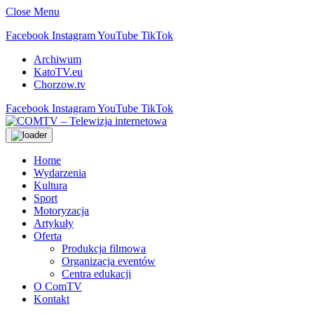
Close Menu
Facebook
Instagram
YouTube
TikTok
Archiwum
KatoTV.eu
Chorzow.tv
Facebook
Instagram
YouTube
TikTok
Home
Wydarzenia
Kultura
Sport
Motoryzacja
Artykuły
Oferta
Produkcja filmowa
Organizacja eventów
Centra edukacji
O ComTV
Kontakt