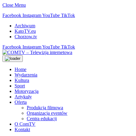
Close Menu
Facebook
Instagram
YouTube
TikTok
Archiwum
KatoTV.eu
Chorzow.tv
Facebook
Instagram
YouTube
TikTok
Home
Wydarzenia
Kultura
Sport
Motoryzacja
Artykuły
Oferta
Produkcja filmowa
Organizacja eventów
Centra edukacji
O ComTV
Kontakt