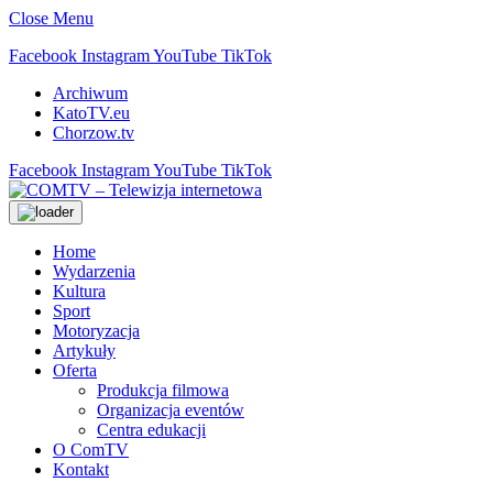
Close Menu
Facebook
Instagram
YouTube
TikTok
Archiwum
KatoTV.eu
Chorzow.tv
Facebook
Instagram
YouTube
TikTok
Home
Wydarzenia
Kultura
Sport
Motoryzacja
Artykuły
Oferta
Produkcja filmowa
Organizacja eventów
Centra edukacji
O ComTV
Kontakt