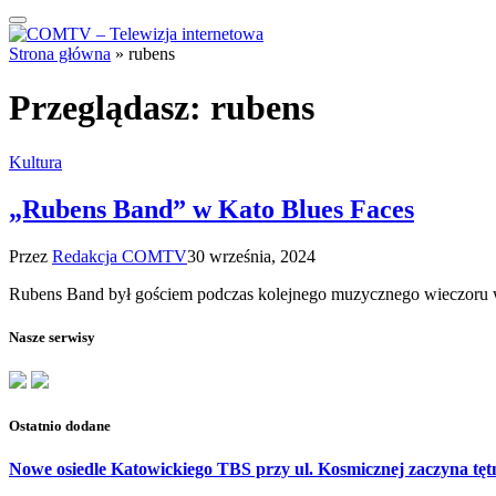
Strona główna
»
rubens
Przeglądasz:
rubens
Kultura
„Rubens Band” w Kato Blues Faces
Przez
Redakcja COMTV
30 września, 2024
Rubens Band był gościem podczas kolejnego muzycznego wieczoru 
Nasze serwisy
Ostatnio dodane
Nowe osiedle Katowickiego TBS przy ul. Kosmicznej zaczyna tęt