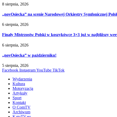
8 sierpnia, 2026
„novOsiecka” na scenie Narodowej Orkiestry Symfonicznej Pols
6 sierpnia, 2026
Finały Mistrzostw Polski w koszykówce 3×3 już w najbliższy w
6 sierpnia, 2026
„novOsiecka” w październiku!
5 sierpnia, 2026
Facebook
Instagram
YouTube
TikTok
Wydarzenia
Kultura
Motoryzacja
Artykuły
Sport
Kontakt
O ComTV
Archiwum
KatoTV.eu