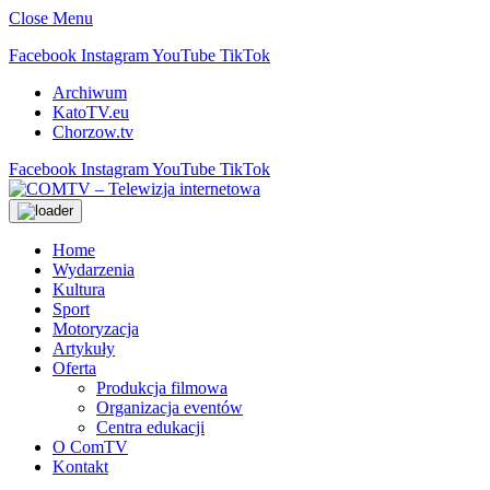
Close Menu
Facebook
Instagram
YouTube
TikTok
Archiwum
KatoTV.eu
Chorzow.tv
Facebook
Instagram
YouTube
TikTok
Home
Wydarzenia
Kultura
Sport
Motoryzacja
Artykuły
Oferta
Produkcja filmowa
Organizacja eventów
Centra edukacji
O ComTV
Kontakt