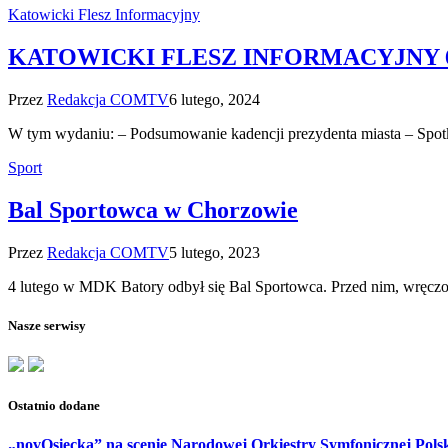
Katowicki Flesz Informacyjny
KATOWICKI FLESZ INFORMACYJNY 6.
Przez
Redakcja COMTV
6 lutego, 2024
W tym wydaniu: – Podsumowanie kadencji prezydenta miasta – Spot
Sport
Bal Sportowca w Chorzowie
Przez
Redakcja COMTV
5 lutego, 2023
4 lutego w MDK Batory odbył się Bal Sportowca. Przed nim, wręcz
Nasze serwisy
Ostatnio dodane
„novOsiecka” na scenie Narodowej Orkiestry Symfonicznej Pols