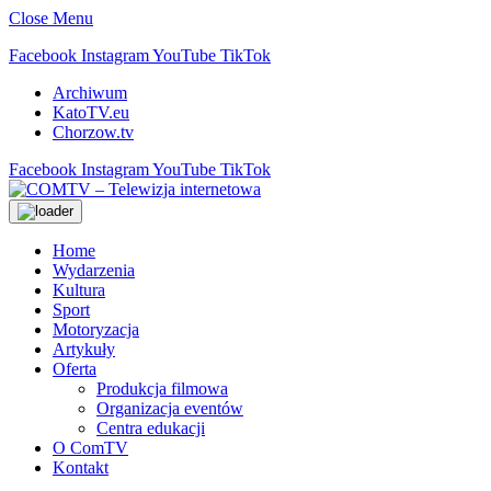
Close Menu
Facebook
Instagram
YouTube
TikTok
Archiwum
KatoTV.eu
Chorzow.tv
Facebook
Instagram
YouTube
TikTok
Home
Wydarzenia
Kultura
Sport
Motoryzacja
Artykuły
Oferta
Produkcja filmowa
Organizacja eventów
Centra edukacji
O ComTV
Kontakt