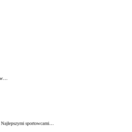
1 w…
u. Najlepszymi sportowcami…