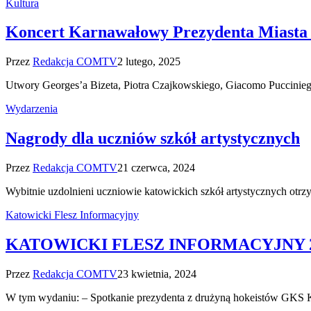
Kultura
Koncert Karnawałowy Prezydenta Miasta
Przez
Redakcja COMTV
2 lutego, 2025
Utwory Georges’a Bizeta, Piotra Czajkowskiego, Giacomo Puccini
Wydarzenia
Nagrody dla uczniów szkół artystycznych
Przez
Redakcja COMTV
21 czerwca, 2024
Wybitnie uzdolnieni uczniowie katowickich szkół artystycznych otr
Katowicki Flesz Informacyjny
KATOWICKI FLESZ INFORMACYJNY 23
Przez
Redakcja COMTV
23 kwietnia, 2024
W tym wydaniu: – Spotkanie prezydenta z drużyną hokeistów GKS