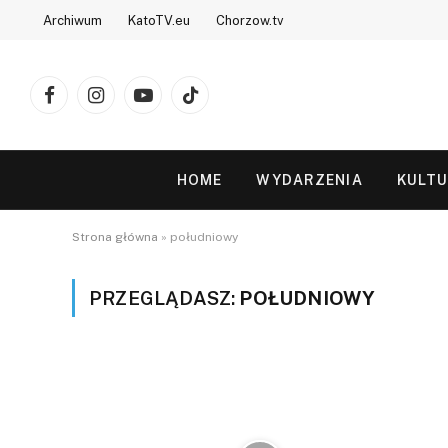
Archiwum
KatoTV.eu
Chorzow.tv
Facebook
Instagram
YouTube
TikTok
HOME
WYDARZENIA
KULT
Strona główna
»
południowy
PRZEGLĄDASZ:
POŁUDNIOWY