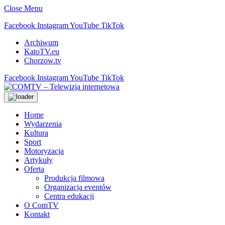
Close Menu
Facebook
Instagram
YouTube
TikTok
Archiwum
KatoTV.eu
Chorzow.tv
Facebook
Instagram
YouTube
TikTok
Home
Wydarzenia
Kultura
Sport
Motoryzacja
Artykuły
Oferta
Produkcja filmowa
Organizacja eventów
Centra edukacji
O ComTV
Kontakt