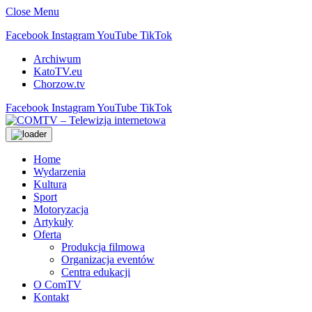
Close Menu
Facebook
Instagram
YouTube
TikTok
Archiwum
KatoTV.eu
Chorzow.tv
Facebook
Instagram
YouTube
TikTok
Home
Wydarzenia
Kultura
Sport
Motoryzacja
Artykuły
Oferta
Produkcja filmowa
Organizacja eventów
Centra edukacji
O ComTV
Kontakt