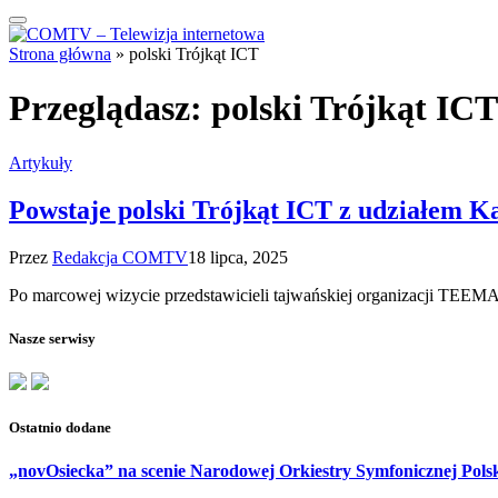
Strona główna
»
polski Trójkąt ICT
Przeglądasz:
polski Trójkąt ICT
Artykuły
Powstaje polski Trójkąt ICT z udziałem K
Przez
Redakcja COMTV
18 lipca, 2025
Po marcowej wizycie przedstawicieli tajwańskiej organizacji TEEMA 
Nasze serwisy
Ostatnio dodane
„novOsiecka” na scenie Narodowej Orkiestry Symfonicznej Pols