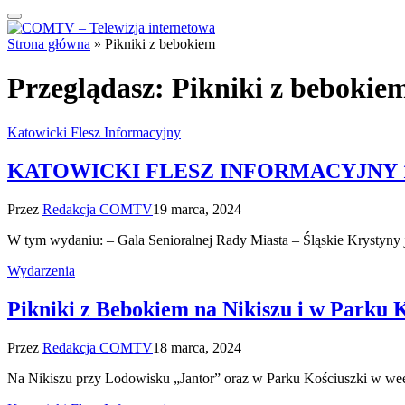
Strona główna
»
Pikniki z bebokiem
Przeglądasz:
Pikniki z bebokie
Katowicki Flesz Informacyjny
KATOWICKI FLESZ INFORMACYJNY 19
Przez
Redakcja COMTV
19 marca, 2024
W tym wydaniu: – Gala Senioralnej Rady Miasta – Śląskie Krystyn
Wydarzenia
Pikniki z Bebokiem na Nikiszu i w Parku 
Przez
Redakcja COMTV
18 marca, 2024
Na Nikiszu przy Lodowisku „Jantor” oraz w Parku Kościuszki w we