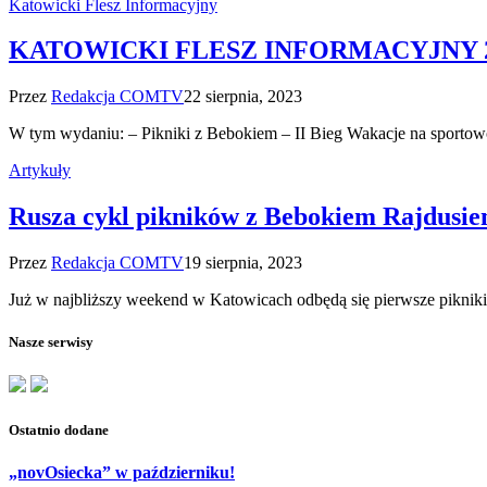
Katowicki Flesz Informacyjny
KATOWICKI FLESZ INFORMACYJNY 22
Przez
Redakcja COMTV
22 sierpnia, 2023
W tym wydaniu: – Pikniki z Bebokiem – II Bieg Wakacje na sporto
Artykuły
Rusza cykl pikników z Bebokiem Rajdusi
Przez
Redakcja COMTV
19 sierpnia, 2023
Już w najbliższy weekend w Katowicach odbędą się pierwsze piknik
Nasze serwisy
Ostatnio dodane
„novOsiecka” w październiku!