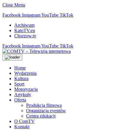
Close Menu
Facebook
Instagram
YouTube
TikTok
Archiwum
KatoTV.eu
Chorzow.tv
Facebook
Instagram
YouTube
TikTok
Home
Wydarzenia
Kultura
Sport
Motoryzacja
Artykuły
Oferta
Produkcja filmowa
Organizacja eventów
Centra edukacji
O ComTV
Kontakt