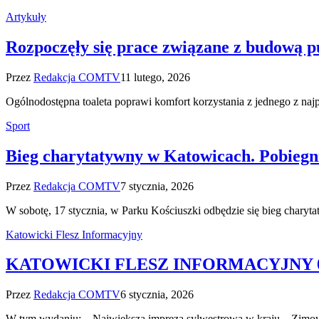
Artykuły
Rozpoczęły się prace związane z budową pu
Przez
Redakcja COMTV
11 lutego, 2026
Ogólnodostępna toaleta poprawi komfort korzystania z jednego z na
Sport
Bieg charytatywny w Katowicach. Pobiegni
Przez
Redakcja COMTV
7 stycznia, 2026
W sobotę, 17 stycznia, w Parku Kościuszki odbędzie się bieg charyta
Katowicki Flesz Informacyjny
KATOWICKI FLESZ INFORMACYJNY 06
Przez
Redakcja COMTV
6 stycznia, 2026
W tym wydaniu: – Największa impreza sylwestrowa w kraju – Zim