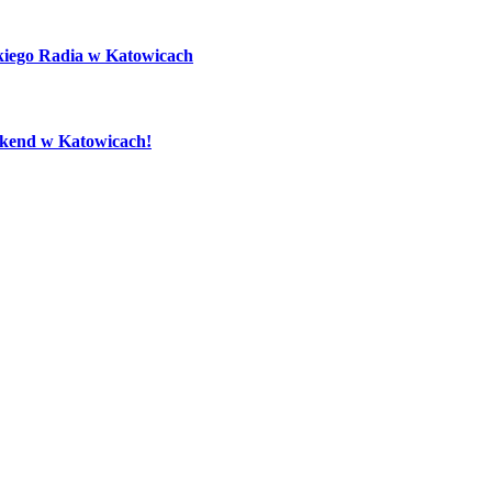
kiego Radia w Katowicach
eekend w Katowicach!