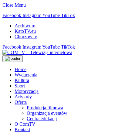
Close Menu
Facebook
Instagram
YouTube
TikTok
Archiwum
KatoTV.eu
Chorzow.tv
Facebook
Instagram
YouTube
TikTok
Home
Wydarzenia
Kultura
Sport
Motoryzacja
Artykuły
Oferta
Produkcja filmowa
Organizacja eventów
Centra edukacji
O ComTV
Kontakt