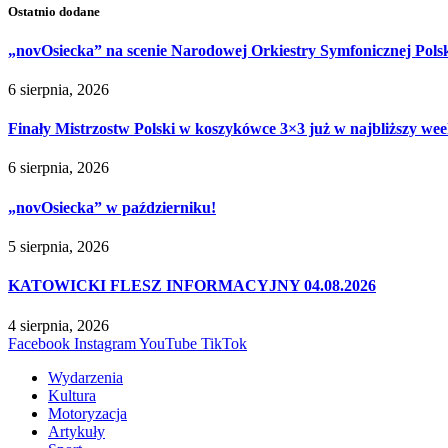
Ostatnio dodane
„novOsiecka” na scenie Narodowej Orkiestry Symfonicznej Pols
6 sierpnia, 2026
Finały Mistrzostw Polski w koszykówce 3×3 już w najbliższy w
6 sierpnia, 2026
„novOsiecka” w październiku!
5 sierpnia, 2026
KATOWICKI FLESZ INFORMACYJNY 04.08.2026
4 sierpnia, 2026
Facebook
Instagram
YouTube
TikTok
Wydarzenia
Kultura
Motoryzacja
Artykuły