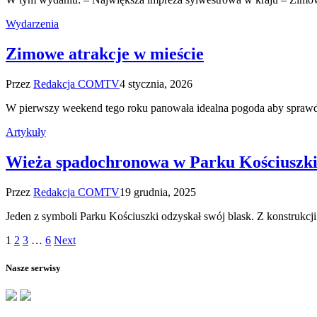
Wydarzenia
Zimowe atrakcje w mieście
Przez
Redakcja COMTV
4 stycznia, 2026
W pierwszy weekend tego roku panowała idealna pogoda aby sprawdz
Artykuły
Wieża spadochronowa w Parku Kościuszki
Przez
Redakcja COMTV
19 grudnia, 2025
Jeden z symboli Parku Kościuszki odzyskał swój blask. Z konstruk
1
2
3
…
6
Next
Nasze serwisy