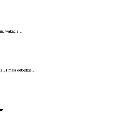
.in. wakacje…
Już 31 maja odbędzie…
♂️❤️…