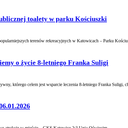
blicznej toalety w parku Kościuszki
jpopularniejszych terenów rekreacyjnych w Katowicach – Parku Kości
emy o życie 8-letniego Franka Suligi
tywny, którego celem jest wsparcie leczenia 8-letniego Franka Suligi,
.01.2026
owe atrakcje w mieście – GKS Katowice 2:3 Unia Oświęcim…