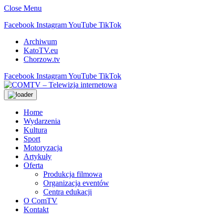
Close Menu
Facebook
Instagram
YouTube
TikTok
Archiwum
KatoTV.eu
Chorzow.tv
Facebook
Instagram
YouTube
TikTok
Home
Wydarzenia
Kultura
Sport
Motoryzacja
Artykuły
Oferta
Produkcja filmowa
Organizacja eventów
Centra edukacji
O ComTV
Kontakt