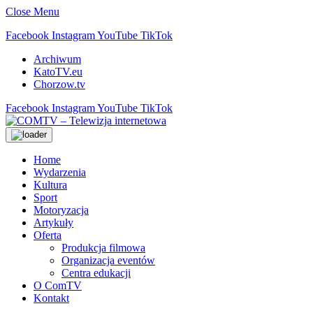
Close Menu
Facebook
Instagram
YouTube
TikTok
Archiwum
KatoTV.eu
Chorzow.tv
Facebook
Instagram
YouTube
TikTok
Home
Wydarzenia
Kultura
Sport
Motoryzacja
Artykuły
Oferta
Produkcja filmowa
Organizacja eventów
Centra edukacji
O ComTV
Kontakt