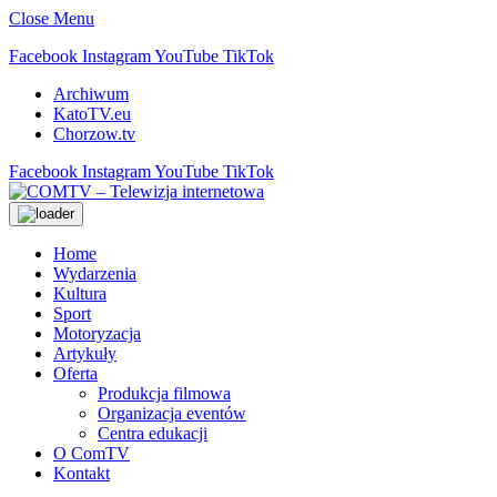
Close Menu
Facebook
Instagram
YouTube
TikTok
Archiwum
KatoTV.eu
Chorzow.tv
Facebook
Instagram
YouTube
TikTok
Home
Wydarzenia
Kultura
Sport
Motoryzacja
Artykuły
Oferta
Produkcja filmowa
Organizacja eventów
Centra edukacji
O ComTV
Kontakt