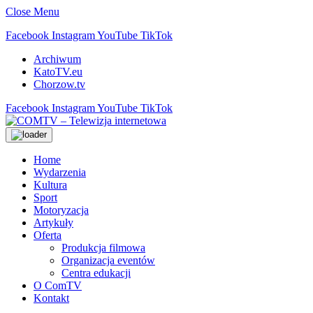
Close Menu
Facebook
Instagram
YouTube
TikTok
Archiwum
KatoTV.eu
Chorzow.tv
Facebook
Instagram
YouTube
TikTok
Home
Wydarzenia
Kultura
Sport
Motoryzacja
Artykuły
Oferta
Produkcja filmowa
Organizacja eventów
Centra edukacji
O ComTV
Kontakt