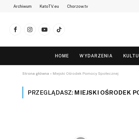
Archiwum
KatoTV.eu
Chorzow.tv
Facebook
Instagram
YouTube
TikTok
HOME
WYDARZENIA
KULT
Strona główna
»
Miejski Ośrodek Pomocy Społecznej
PRZEGLĄDASZ:
MIEJSKI OŚRODEK 