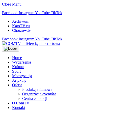
Close Menu
Facebook
Instagram
YouTube
TikTok
Archiwum
KatoTV.eu
Chorzow.tv
Facebook
Instagram
YouTube
TikTok
Home
Wydarzenia
Kultura
Sport
Motoryzacja
Artykuły
Oferta
Produkcja filmowa
Organizacja eventów
Centra edukacji
O ComTV
Kontakt