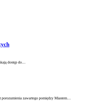
zych
yskają dostęp do…
fekt porozumienia zawartego pomiędzy Miastem…