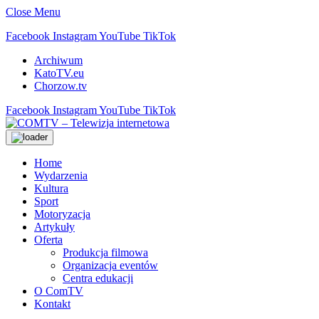
Close Menu
Facebook
Instagram
YouTube
TikTok
Archiwum
KatoTV.eu
Chorzow.tv
Facebook
Instagram
YouTube
TikTok
Home
Wydarzenia
Kultura
Sport
Motoryzacja
Artykuły
Oferta
Produkcja filmowa
Organizacja eventów
Centra edukacji
O ComTV
Kontakt