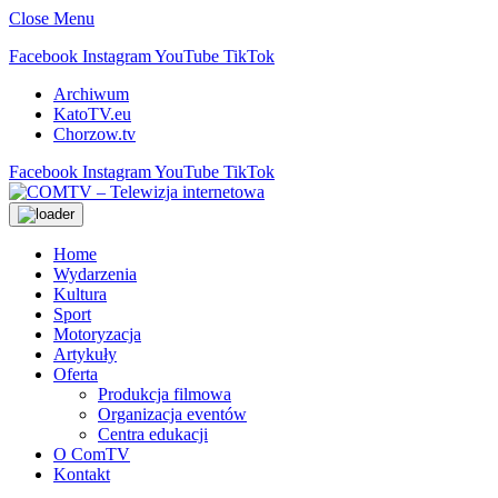
Close Menu
Facebook
Instagram
YouTube
TikTok
Archiwum
KatoTV.eu
Chorzow.tv
Facebook
Instagram
YouTube
TikTok
Home
Wydarzenia
Kultura
Sport
Motoryzacja
Artykuły
Oferta
Produkcja filmowa
Organizacja eventów
Centra edukacji
O ComTV
Kontakt