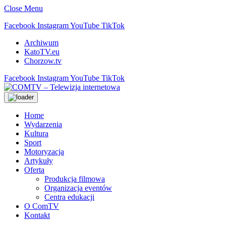
Close Menu
Facebook
Instagram
YouTube
TikTok
Archiwum
KatoTV.eu
Chorzow.tv
Facebook
Instagram
YouTube
TikTok
Home
Wydarzenia
Kultura
Sport
Motoryzacja
Artykuły
Oferta
Produkcja filmowa
Organizacja eventów
Centra edukacji
O ComTV
Kontakt