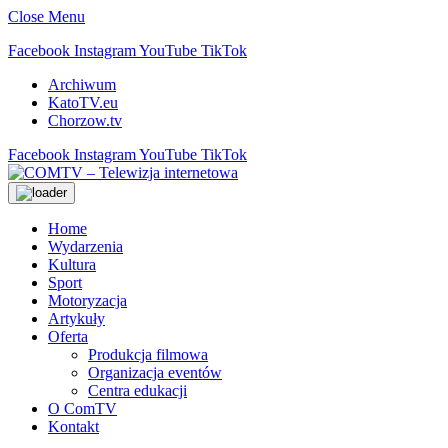
Close Menu
Facebook
Instagram
YouTube
TikTok
Archiwum
KatoTV.eu
Chorzow.tv
Facebook
Instagram
YouTube
TikTok
Home
Wydarzenia
Kultura
Sport
Motoryzacja
Artykuły
Oferta
Produkcja filmowa
Organizacja eventów
Centra edukacji
O ComTV
Kontakt