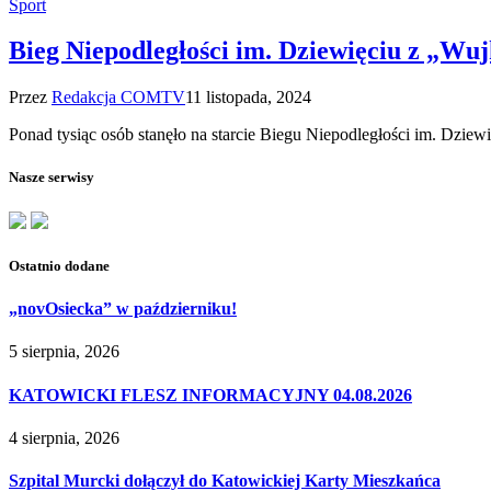
Sport
Bieg Niepodległości im. Dziewięciu z „Wu
Przez
Redakcja COMTV
11 listopada, 2024
Ponad tysiąc osób stanęło na starcie Biegu Niepodległości im. Dzie
Nasze serwisy
Ostatnio dodane
„novOsiecka” w październiku!
5 sierpnia, 2026
KATOWICKI FLESZ INFORMACYJNY 04.08.2026
4 sierpnia, 2026
Szpital Murcki dołączył do Katowickiej Karty Mieszkańca