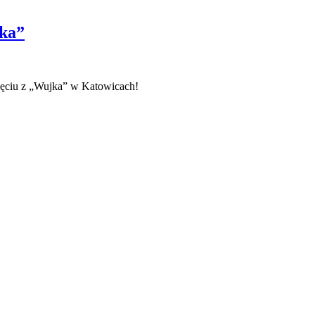
jka”
więciu z „Wujka” w Katowicach!