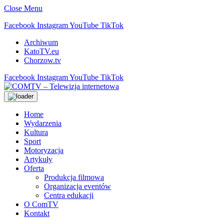
Close Menu
Facebook
Instagram
YouTube
TikTok
Archiwum
KatoTV.eu
Chorzow.tv
Facebook
Instagram
YouTube
TikTok
Home
Wydarzenia
Kultura
Sport
Motoryzacja
Artykuły
Oferta
Produkcja filmowa
Organizacja eventów
Centra edukacji
O ComTV
Kontakt