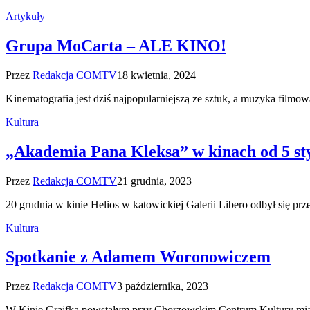
Artykuły
Grupa MoCarta – ALE KINO!
Przez
Redakcja COMTV
18 kwietnia, 2024
Kinematografia jest dziś najpopularniejszą ze sztuk, a muzyka fil
Kultura
„Akademia Pana Kleksa” w kinach od 5 st
Przez
Redakcja COMTV
21 grudnia, 2023
20 grudnia w kinie Helios w katowickiej Galerii Libero odbył si
Kultura
Spotkanie z Adamem Woronowiczem
Przez
Redakcja COMTV
3 października, 2023
W Kinie Grajfka powstałym przy Chorzowskim Centrum Kultury mia