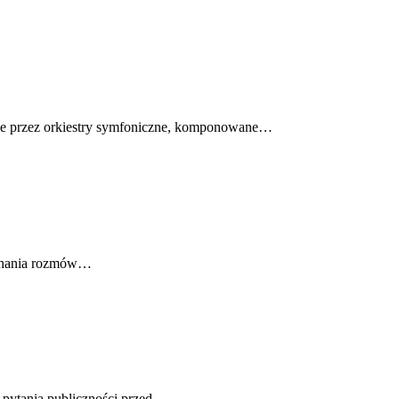
wane przez orkiestry symfoniczne, komponowane…
uchania rozmów…
pytania publiczności przed…