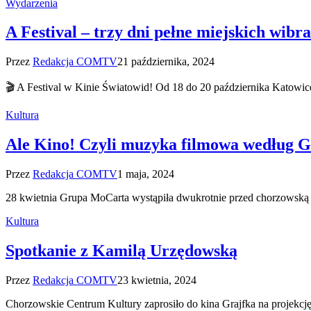
Wydarzenia
A Festival – trzy dni pełne miejskich wibra
Przez
Redakcja COMTV
21 października, 2024
🎬 A Festival w Kinie Światowid! Od 18 do 20 października Katowice
Kultura
Ale Kino! Czyli muzyka filmowa według 
Przez
Redakcja COMTV
1 maja, 2024
28 kwietnia Grupa MoCarta wystąpiła dwukrotnie przed chorzowską
Kultura
Spotkanie z Kamilą Urzędowską
Przez
Redakcja COMTV
23 kwietnia, 2024
Chorzowskie Centrum Kultury zaprosiło do kina Grajfka na projekcj