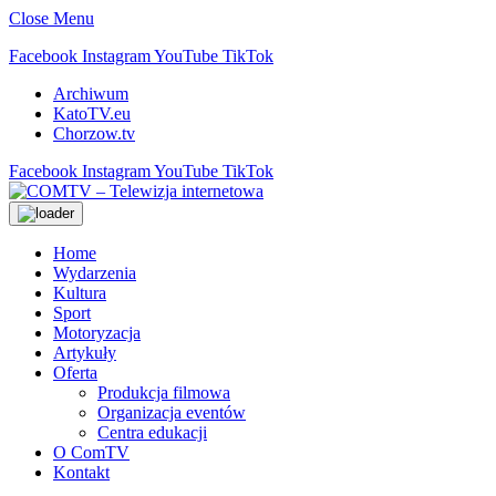
Close Menu
Facebook
Instagram
YouTube
TikTok
Archiwum
KatoTV.eu
Chorzow.tv
Facebook
Instagram
YouTube
TikTok
Home
Wydarzenia
Kultura
Sport
Motoryzacja
Artykuły
Oferta
Produkcja filmowa
Organizacja eventów
Centra edukacji
O ComTV
Kontakt