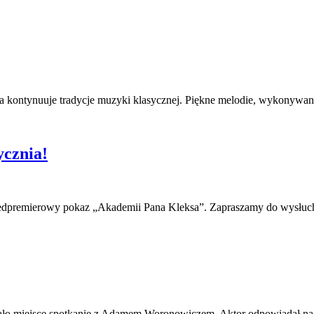
mowa kontynuuje tradycje muzyki klasycznej. Piękne melodie, wykony
ycznia!
ę przedpremierowy pokaz „Akademii Pana Kleksa”. Zapraszamy do wysł
ło miejsce spotkanie z Adamem Woronowiczem. Aktor odpowiadał na 