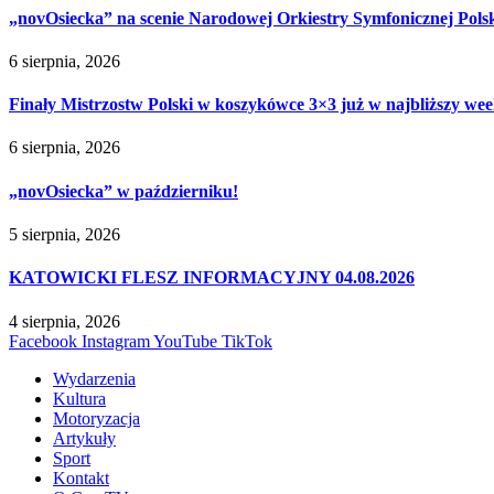
„novOsiecka” na scenie Narodowej Orkiestry Symfonicznej Pols
6 sierpnia, 2026
Finały Mistrzostw Polski w koszykówce 3×3 już w najbliższy w
6 sierpnia, 2026
„novOsiecka” w październiku!
5 sierpnia, 2026
KATOWICKI FLESZ INFORMACYJNY 04.08.2026
4 sierpnia, 2026
Facebook
Instagram
YouTube
TikTok
Wydarzenia
Kultura
Motoryzacja
Artykuły
Sport
Kontakt