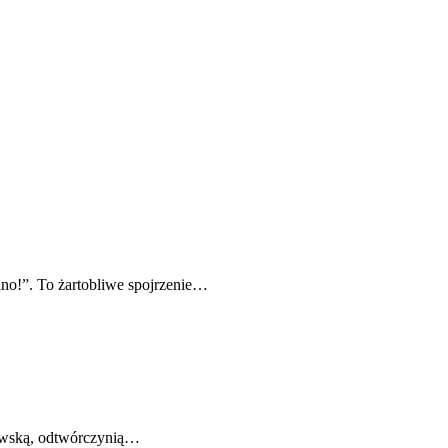
o!”. To żartobliwe spojrzenie…
dowską, odtwórczynią…