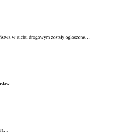
zeństwa w ruchu drogowym zostały ogłoszone…
arosław…
stwa…