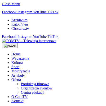
Close Menu
Facebook
Instagram
YouTube
TikTok
Archiwum
KatoTV.eu
Chorzow.tv
Facebook
Instagram
YouTube
TikTok
Home
Wydarzenia
Kultura
Sport
Motoryzacja
Artykuły
Oferta
Produkcja filmowa
Organizacja eventów
Centra edukacji
O ComTV
Kontakt