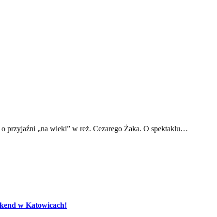
a o przyjaźni „na wieki” w reż. Cezarego Żaka. O spektaklu…
eekend w Katowicach!