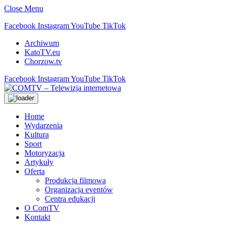
Close Menu
Facebook
Instagram
YouTube
TikTok
Archiwum
KatoTV.eu
Chorzow.tv
Facebook
Instagram
YouTube
TikTok
Home
Wydarzenia
Kultura
Sport
Motoryzacja
Artykuły
Oferta
Produkcja filmowa
Organizacja eventów
Centra edukacji
O ComTV
Kontakt