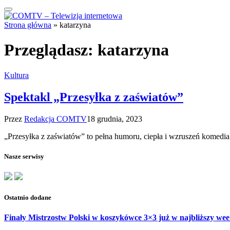
Strona główna
»
katarzyna
Przeglądasz:
katarzyna
Kultura
Spektakl „Przesyłka z zaświatów”
Przez
Redakcja COMTV
18 grudnia, 2023
„Przesyłka z zaświatów” to pełna humoru, ciepła i wzruszeń komedi
Nasze serwisy
Ostatnio dodane
Finały Mistrzostw Polski w koszykówce 3×3 już w najbliższy w