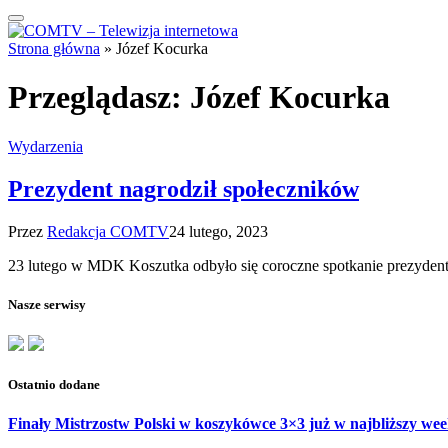
Strona główna
»
Józef Kocurka
Przeglądasz:
Józef Kocurka
Wydarzenia
Prezydent nagrodził społeczników
Przez
Redakcja COMTV
24 lutego, 2023
23 lutego w MDK Koszutka odbyło się coroczne spotkanie prezydent
Nasze serwisy
Ostatnio dodane
Finały Mistrzostw Polski w koszykówce 3×3 już w najbliższy w