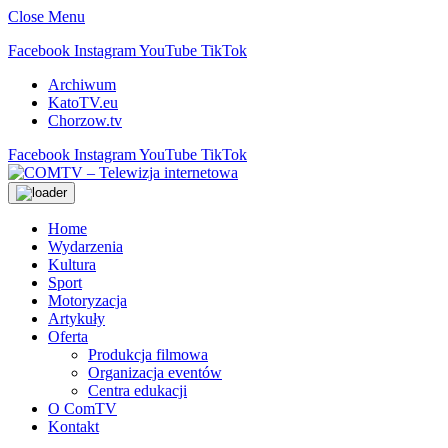
Close Menu
Facebook
Instagram
YouTube
TikTok
Archiwum
KatoTV.eu
Chorzow.tv
Facebook
Instagram
YouTube
TikTok
Home
Wydarzenia
Kultura
Sport
Motoryzacja
Artykuły
Oferta
Produkcja filmowa
Organizacja eventów
Centra edukacji
O ComTV
Kontakt