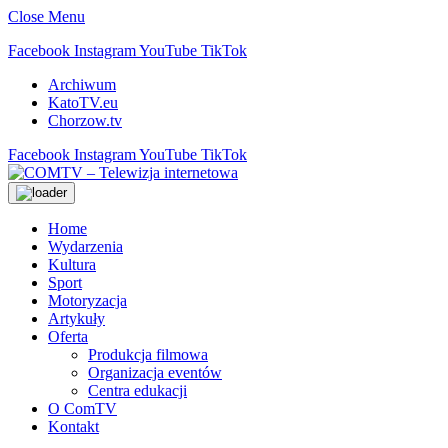
Close Menu
Facebook
Instagram
YouTube
TikTok
Archiwum
KatoTV.eu
Chorzow.tv
Facebook
Instagram
YouTube
TikTok
Home
Wydarzenia
Kultura
Sport
Motoryzacja
Artykuły
Oferta
Produkcja filmowa
Organizacja eventów
Centra edukacji
O ComTV
Kontakt