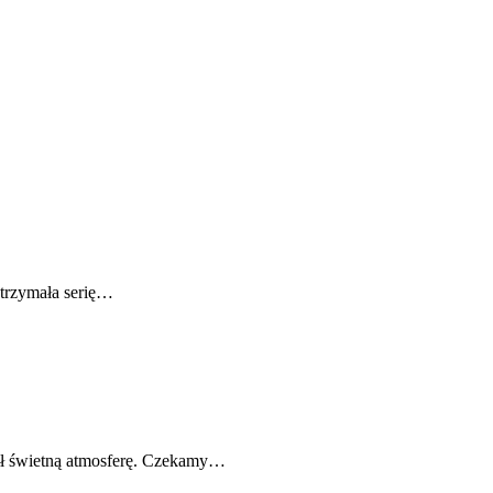
dtrzymała serię…
nił świetną atmosferę. Czekamy…