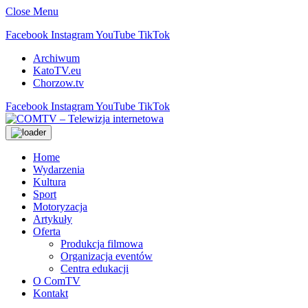
Close Menu
Facebook
Instagram
YouTube
TikTok
Archiwum
KatoTV.eu
Chorzow.tv
Facebook
Instagram
YouTube
TikTok
Home
Wydarzenia
Kultura
Sport
Motoryzacja
Artykuły
Oferta
Produkcja filmowa
Organizacja eventów
Centra edukacji
O ComTV
Kontakt