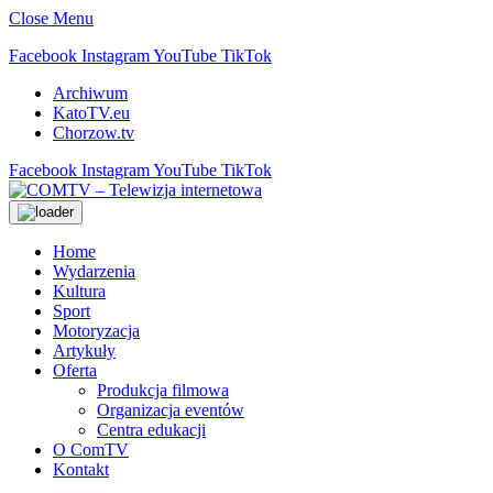
Close Menu
Facebook
Instagram
YouTube
TikTok
Archiwum
KatoTV.eu
Chorzow.tv
Facebook
Instagram
YouTube
TikTok
Home
Wydarzenia
Kultura
Sport
Motoryzacja
Artykuły
Oferta
Produkcja filmowa
Organizacja eventów
Centra edukacji
O ComTV
Kontakt