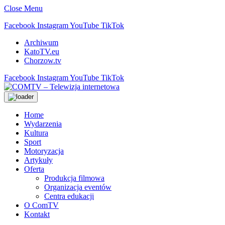
Close Menu
Facebook
Instagram
YouTube
TikTok
Archiwum
KatoTV.eu
Chorzow.tv
Facebook
Instagram
YouTube
TikTok
Home
Wydarzenia
Kultura
Sport
Motoryzacja
Artykuły
Oferta
Produkcja filmowa
Organizacja eventów
Centra edukacji
O ComTV
Kontakt