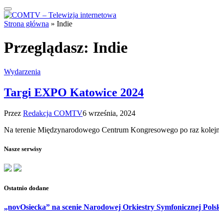
Strona główna
»
Indie
Przeglądasz:
Indie
Wydarzenia
Targi EXPO Katowice 2024
Przez
Redakcja COMTV
6 września, 2024
Na terenie Międzynarodowego Centrum Kongresowego po raz kolejn
Nasze serwisy
Ostatnio dodane
„novOsiecka” na scenie Narodowej Orkiestry Symfonicznej Pols