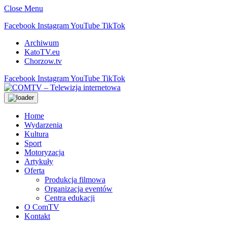
Close Menu
Facebook
Instagram
YouTube
TikTok
Archiwum
KatoTV.eu
Chorzow.tv
Facebook
Instagram
YouTube
TikTok
Home
Wydarzenia
Kultura
Sport
Motoryzacja
Artykuły
Oferta
Produkcja filmowa
Organizacja eventów
Centra edukacji
O ComTV
Kontakt