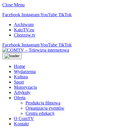
Close Menu
Facebook
Instagram
YouTube
TikTok
Archiwum
KatoTV.eu
Chorzow.tv
Facebook
Instagram
YouTube
TikTok
Home
Wydarzenia
Kultura
Sport
Motoryzacja
Artykuły
Oferta
Produkcja filmowa
Organizacja eventów
Centra edukacji
O ComTV
Kontakt