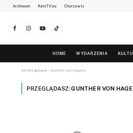
Archiwum
KatoTV.eu
Chorzow.tv
Facebook
Instagram
YouTube
TikTok
HOME
WYDARZENIA
KULT
Strona główna
»
Gunther von Hagens
PRZEGLĄDASZ:
GUNTHER VON HAG