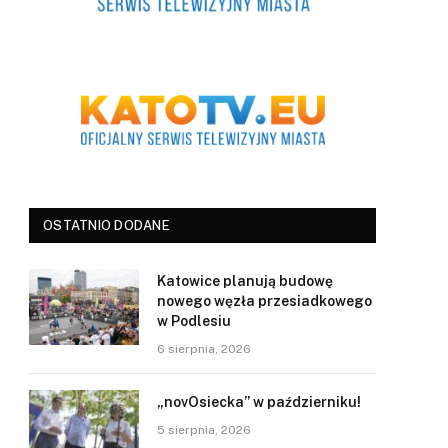
OSTATNIO DODANE
Katowice planują budowę
nowego węzła przesiadkowego
w Podlesiu
6 sierpnia, 2026
„novOsiecka” w październiku!
5 sierpnia, 2026