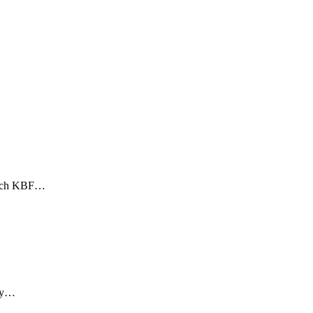
ących KBF…
rny…