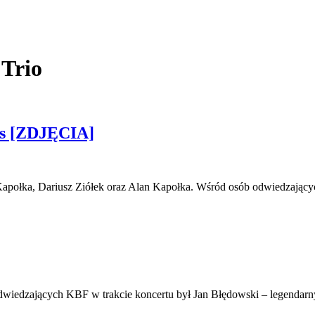
Trio
es [ZDJĘCIA]
z Kapołka, Dariusz Ziółek oraz Alan Kapołka. Wśród osób odwiedzaj
odwiedzających KBF w trakcie koncertu był Jan Błędowski – legenda