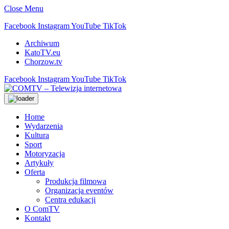
Close Menu
Facebook
Instagram
YouTube
TikTok
Archiwum
KatoTV.eu
Chorzow.tv
Facebook
Instagram
YouTube
TikTok
Home
Wydarzenia
Kultura
Sport
Motoryzacja
Artykuły
Oferta
Produkcja filmowa
Organizacja eventów
Centra edukacji
O ComTV
Kontakt